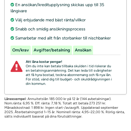
En ansökan/kreditupplysning skickas upp till 35
långivare
Välj erbjudande med bäst ränta/villkor
Snabb och smidig ansökningsprocess
Samarbetar med allt från storbanker till nischbanker
Om/krav
Avgifter/betalning
Ansökan
Att låna kostar pengar!
Om du inte kan betala tillbaka skulden i tid riskerar du
en betalningsanmärkning. Det kan leda till svårigheter
att få hyra bostad, teckna abonnemang och få nya lån.
För stöd, vänd dig till budget- och skuldrådgivningen i
din kommun.
Låneexempel
: Annuitetslån 185 000 kr på 12 år (144 avbetalningar).
Nom.ränta: 6,95 %. Eff. ränta: 7,18 %. Totalt att betala 273 251 kr.
Månadskostnad: 1 898 kr. Ingen start-/aviavgift. Uppdaterad september
2025. Återbetalningstid 1–15 år. Nominell ränta: 4,95–22,00 %. Rörlig ränta,
sätts individuellt baserat på dina förutsättningar.