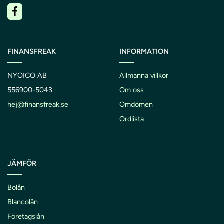
FINANSFREAK
INFORMATION
NYOICO AB
Allmänna villkor
556900-5043
Om oss
hej@finansfreak.se
Omdömen
Ordlista
JÄMFÖR
Bolån
Blancolån
Företagslån