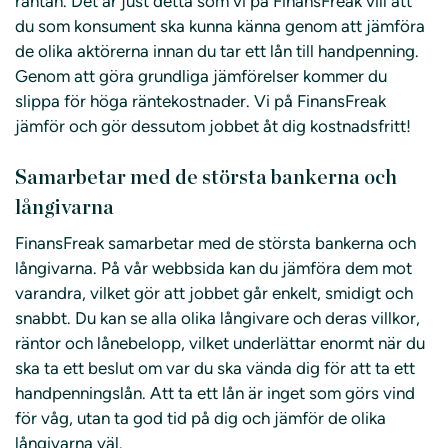
räntan. Det är just detta som vi på FinansFreak vill att
du som konsument ska kunna känna genom att jämföra
de olika aktörerna innan du tar ett lån till handpenning.
Genom att göra grundliga jämförelser kommer du
slippa för höga räntekostnader. Vi på FinansFreak
jämför och gör dessutom jobbet åt dig kostnadsfritt!
Samarbetar med de största bankerna och
långivarna
FinansFreak samarbetar med de största bankerna och
långivarna. På vår webbsida kan du jämföra dem mot
varandra, vilket gör att jobbet går enkelt, smidigt och
snabbt. Du kan se alla olika långivare och deras villkor,
räntor och lånebelopp, vilket underlättar enormt när du
ska ta ett beslut om var du ska vända dig för att ta ett
handpenningslån. Att ta ett lån är inget som görs vind
för våg, utan ta god tid på dig och jämför de olika
långivarna väl.