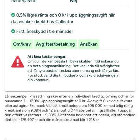
Räntegaranti
Nej
0,5% lägre ränta och 0 kr i uppläggningsavgift när
du ansöker direkt hos Collector
Fritt låneskydd i tre månader
Om/krav
Avgifter/betalning
Ansökan
Att låna kostar pengar!
Om du inte kan betala tillbaka skulden i tid riskerar du
en betalningsanmärkning. Det kan leda till svårigheter
att få hyra bostad, teckna abonnemang och få nya lån.
För stöd, vänd dig till budget- och skuldrådgivningen i
din kommun.
Låneexempel
: Prissättning sker efter en individuell kreditprövning och är för
nuvarande 7 – 17,9%. Uppläggningsavgift är 0 kr. Aviavgift 0 kr vid e-faktura
eller autogiro. Exempel: Vid ett kreditbelopp om 105 000 kr med årlig rörlig
kreditränta om 9,39% och 12 års löptid (144 återbetalningstillfällen) uppgår
den effektiva räntan till 9,80%. Det totala beloppet att betala, vid oförändrad
ränta blir 175 407 kr och din månadskostnad blir 1 218 kr.