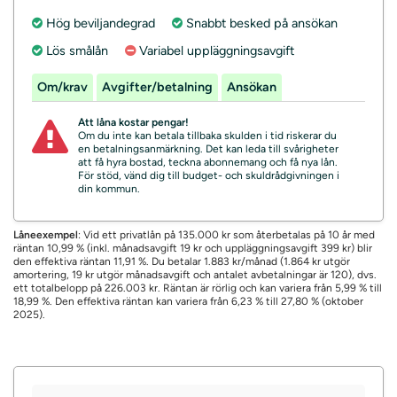
Hög beviljandegrad
Snabbt besked på ansökan
Lös smålån
Variabel uppläggningsavgift
Om/krav
Avgifter/betalning
Ansökan
Att låna kostar pengar!
Om du inte kan betala tillbaka skulden i tid riskerar du
en betalningsanmärkning. Det kan leda till svårigheter
att få hyra bostad, teckna abonnemang och få nya lån.
För stöd, vänd dig till budget- och skuldrådgivningen i
din kommun.
Låneexempel
: Vid ett privatlån på 135.000 kr som återbetalas på 10 år med
räntan 10,99 % (inkl. månadsavgift 19 kr och uppläggningsavgift 399 kr) blir
den effektiva räntan 11,91 %. Du betalar 1.883 kr/månad (1.864 kr utgör
amortering, 19 kr utgör månadsavgift och antalet avbetalningar är 120), dvs.
ett totalbelopp på 226.003 kr. Räntan är rörlig och kan variera från 5,99 % till
18,99 %. Den effektiva räntan kan variera från 6,23 % till 27,80 % (oktober
2025).