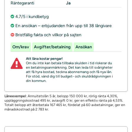
Räntegaranti
Ja
4.7/5 i kundbetyg
En ansökan – erbjudanden från upp till 38 långivare
Bristfällig fakta och villkor på sajten
Om/krav
Avgifter/betalning
Ansökan
Att låna kostar pengar!
Om du inte kan betala tillbaka skulden i tid riskerar du
en betalningsanmärkning. Det kan leda till svårigheter
att få hyra bostad, teckna abonnemang och få nya lån.
För stöd, vänd dig till budget- och skuldrådgivningen i
din kommun.
Låneexempel
: Annuitetslån 5 år, belopp 150 000 kr, rörlig ränta 4,30%,
uppläggningskostnad 495 kr, aviavgift 0 kr, ger en effektiv ränta på 4,53%.
Totalt belopp att återbetala 167 465 kr, fördelat på 60 avbetalningar, ger en
månadskostnad på 2 783 kr.