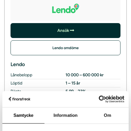
Ansök
Lendo omdöme
Lendo
Lånebelopp
10 000 – 600 000 kr
Löptid
1 – 15 år
Ränta
5,99 – 23%
Institut
Låneförmedlare
Kreditupplysning
UC
Samtycke
Information
Om
Räntegaranti
Ja