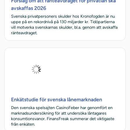
Förslag om att ränteavdraget för privatlån ska
avskaffas 2026
Svenska privatpersoners skulder hos Kronofogden är nu
uppe på en rekordnivå på 130 miljarder kr. Tidöpartierna
vill motverka svenskarnas skulder, bl.a. genom att avskaffa
ränteavdraget.
Enkätstudie för svenska lånemarknaden
Den svenska spelsajten CasinoFeber har genomfört en
marknadsundersökning för att undersöka låntagares
konsumtionsvanor. FinansFreak summerar det viktigaste
från enkäten.