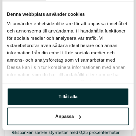
Riksbanken sänker styrräntan till 2,25 procent
Denna webbplats använder cookies
Riksbanken sänker styrräntan med ytterligare 0,25
Vi använder enhetsidentifierare för att anpassa innehållet
procentenheter till 2,25 %. Det är den sjätte sänkningen
och annonserna till användarna, tillhandahålla funktioner
sedan maj 2024. Beslutet träder i kraft 5 februari och
för sociala medier och analysera vår trafik. Vi
motiveras av svag konjunktur och inflation i linje med
målet.
vidarebefordrar även sådana identifierare och annan
information från din enhet till de sociala medier och
annons- och analysföretag som vi samarbetar med.
Dessa kan i sin tur kombinera informationen med annan
information som du har tillhandahållit eller som de har
samlat in när du har använt deras tjänster.
Tillåt alla
Anpassa
Riksbanken sänker styrräntan till 2,5 procent
Riksbanken sänker styrräntan med 0,25 procentenheter