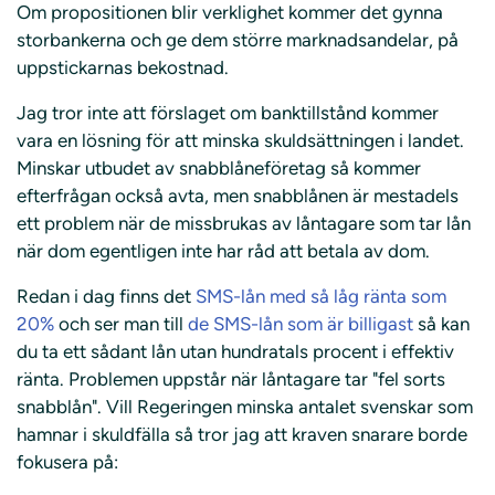
Om propositionen blir verklighet kommer det gynna
storbankerna och ge dem större marknadsandelar, på
uppstickarnas bekostnad.
Jag tror inte att förslaget om banktillstånd kommer
vara en lösning för att minska skuldsättningen i landet.
Minskar utbudet av snabblåneföretag så kommer
efterfrågan också avta, men snabblånen är mestadels
ett problem när de missbrukas av låntagare som tar lån
när dom egentligen inte har råd att betala av dom.
Redan i dag finns det
SMS-lån med så låg ränta som
20%
och ser man till
de SMS-lån som är billigast
så kan
du ta ett sådant lån utan hundratals procent i effektiv
ränta. Problemen uppstår när låntagare tar "fel sorts
snabblån". Vill Regeringen minska antalet svenskar som
hamnar i skuldfälla så tror jag att kraven snarare borde
fokusera på: