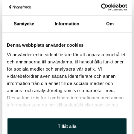
Innehåll reviderad Jan 31, 2025
Samtycke
Information
Om
Skribenter
PER LINDOW
Denna webbplats använder cookies
Per Lindow skriver om lån, sparande och
Vi använder enhetsidentifierare för att anpassa innehållet
investeringar för FinansFreak. Besitter
och annonserna till användarna, tillhandahålla funktioner
mångårig erfarenhet av arbete inom
för sociala medier och analysera vår trafik. Vi
ekonomi och har granskat kreditgivare
sedan SMS-lånen kom till Sverige.
Läs
vidarebefordrar även sådana identifierare och annan
mer om Per
information från din enhet till de sociala medier och
annons- och analysföretag som vi samarbetar med.
Email
LinkedIn
Dessa kan i sin tur kombinera informationen med annan
information som du har tillhandahållit eller som de har
samlat in när du har använt deras tjänster.
Fler aktuella nyheter
Tillåt alla