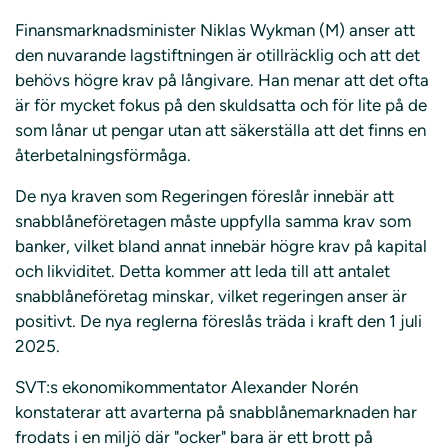
Finansmarknadsminister Niklas Wykman (M) anser att
den nuvarande lagstiftningen är otillräcklig och att det
behövs högre krav på långivare. Han menar att det ofta
är för mycket fokus på den skuldsatta och för lite på de
som lånar ut pengar utan att säkerställa att det finns en
återbetalningsförmåga.
De nya kraven som Regeringen föreslår innebär att
snabblåneföretagen måste uppfylla samma krav som
banker, vilket bland annat innebär högre krav på kapital
och likviditet. Detta kommer att leda till att antalet
snabblåneföretag minskar, vilket regeringen anser är
positivt. De nya reglerna föreslås träda i kraft den 1 juli
2025.
SVT:s ekonomikommentator Alexander Norén
konstaterar att avarterna på snabblånemarknaden har
frodats i en miljö där "ocker" bara är ett brott på