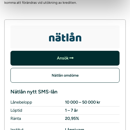
komma att förändras vid utökning av krediten.
Ansök
Nätlån omdöme
Nätlån nytt SMS-lån
Lånebelopp
10 000 – 50 000 kr
Löptid
1 – 7 år
Ränta
20,95%
Institut
Långivare