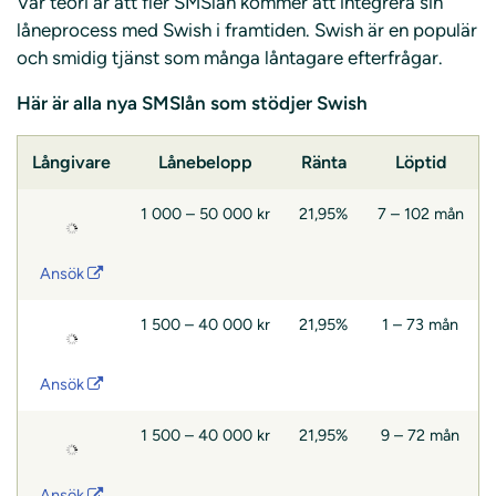
Vår teori är att fler SMSlån kommer att integrera sin
låneprocess med Swish i framtiden. Swish är en populär
och smidig tjänst som många låntagare efterfrågar.
Här är alla nya SMSlån som stödjer Swish
Långivare
Lånebelopp
Ränta
Löptid
1 000 – 50 000 kr
21,95%
7 – 102 mån
Ansök
1 500 – 40 000 kr
21,95%
1 – 73 mån
Ansök
1 500 – 40 000 kr
21,95%
9 – 72 mån
Ansök