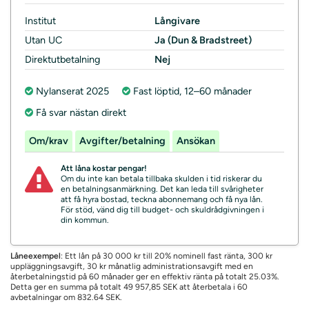
Institut
Långivare
Utan UC
Ja (Dun & Bradstreet)
Direktutbetalning
Nej
Nylanserat 2025
Fast löptid, 12–60 månader
Få svar nästan direkt
Om/krav
Avgifter/betalning
Ansökan
Att låna kostar pengar!
Om du inte kan betala tillbaka skulden i tid riskerar du
en betalningsanmärkning. Det kan leda till svårigheter
att få hyra bostad, teckna abonnemang och få nya lån.
För stöd, vänd dig till budget- och skuldrådgivningen i
din kommun.
Låneexempel
: Ett lån på 30 000 kr till 20% nominell fast ränta, 300 kr
uppläggningsavgift, 30 kr månatlig administrationsavgift med en
återbetalningstid på 60 månader ger en effektiv ränta på totalt 25.03%.
Detta ger en summa på totalt 49 957,85 SEK att återbetala i 60
avbetalningar om 832.64 SEK.