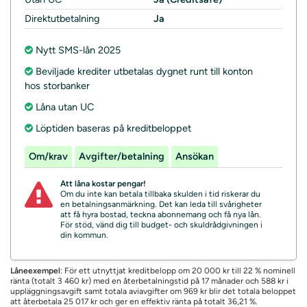
Direktutbetalning
Ja
Nytt SMS-lån 2025
Beviljade krediter utbetalas dygnet runt till konton
hos storbanker
Låna utan UC
Löptiden baseras på kreditbeloppet
Om/krav
Avgifter/betalning
Ansökan
Att låna kostar pengar!
Om du inte kan betala tillbaka skulden i tid riskerar du
en betalningsanmärkning. Det kan leda till svårigheter
att få hyra bostad, teckna abonnemang och få nya lån.
För stöd, vänd dig till budget- och skuldrådgivningen i
din kommun.
Låneexempel
: För ett utnyttjat kreditbelopp om 20 000 kr till 22 % nominell
ränta (totalt 3 460 kr) med en återbetalningstid på 17 månader och 588 kr i
uppläggningsavgift samt totala aviavgifter om 969 kr blir det totala beloppet
att återbetala 25 017 kr och ger en effektiv ränta på totalt 36,21 %.