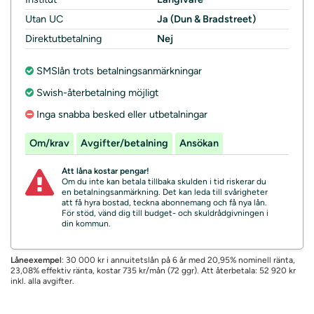
Utan UC
Ja (Dun & Bradstreet)
Direktutbetalning
Nej
SMSlån trots betalningsanmärkningar
Swish-återbetalning möjligt
Inga snabba besked eller utbetalningar
Om/krav
Avgifter/betalning
Ansökan
Att låna kostar pengar!
Om du inte kan betala tillbaka skulden i tid riskerar du
en betalningsanmärkning. Det kan leda till svårigheter
att få hyra bostad, teckna abonnemang och få nya lån.
För stöd, vänd dig till budget- och skuldrådgivningen i
din kommun.
Låneexempel
: 30 000 kr i annuitetslån på 6 år med 20,95% nominell ränta,
23,08% effektiv ränta, kostar 735 kr/mån (72 ggr). Att återbetala: 52 920 kr
inkl. alla avgifter.