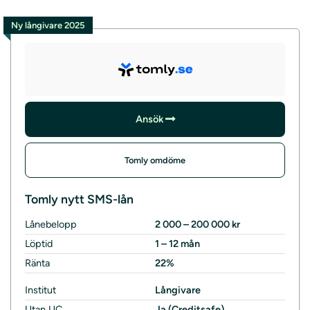
Ny långivare 2025
Ansök
Tomly omdöme
Tomly nytt SMS-lån
Lånebelopp
2 000 – 200 000 kr
Löptid
1 – 12 mån
Ränta
22%
Institut
Långivare
Utan UC
Ja (Creditsafe)