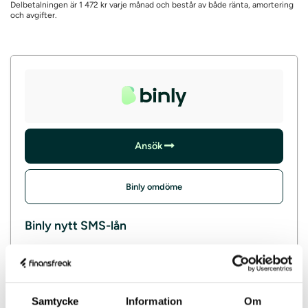
Delbetalningen är 1 472 kr varje månad och består av både ränta, amortering
och avgifter.
Ansök
Binly omdöme
Binly nytt SMS-lån
Lånebelopp
2 000 – 50 000 kr
Löptid
1 – 12 mån
Ränta
22%
Samtycke
Information
Om