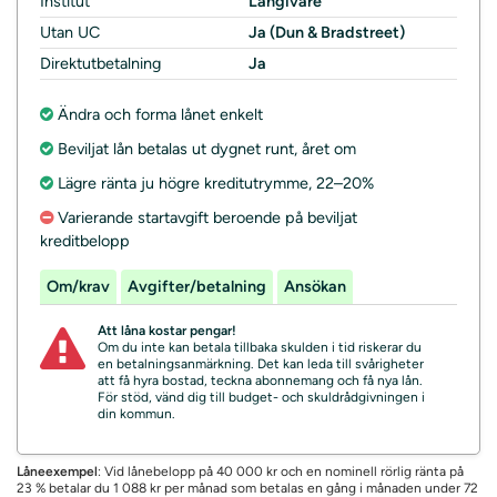
Institut
Långivare
Utan UC
Ja (Dun & Bradstreet)
Direktutbetalning
Ja
Ändra och forma lånet enkelt
Beviljat lån betalas ut dygnet runt, året om
Lägre ränta ju högre kreditutrymme, 22–20%
Varierande startavgift beroende på beviljat
kreditbelopp
Om/krav
Avgifter/betalning
Ansökan
Att låna kostar pengar!
Om du inte kan betala tillbaka skulden i tid riskerar du
en betalningsanmärkning. Det kan leda till svårigheter
att få hyra bostad, teckna abonnemang och få nya lån.
För stöd, vänd dig till budget- och skuldrådgivningen i
din kommun.
Låneexempel
: Vid lånebelopp på 40 000 kr och en nominell rörlig ränta på
23 % betalar du 1 088 kr per månad som betalas en gång i månaden under 72