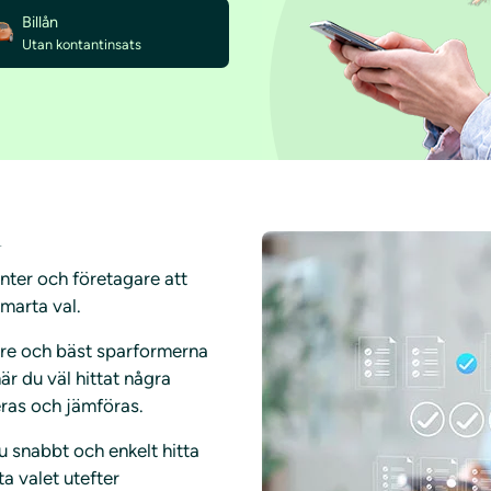
Billån
Utan kontantinsats
n
enter och företagare att
smarta val.
vare och bäst sparformerna
r du väl hittat några
ieras och jämföras.
u snabbt och enkelt hitta
a valet utefter