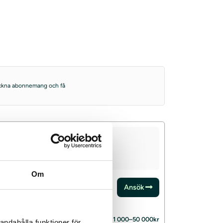
 teckna abonnemang och få
Om
rixo
Ansök
ånebelopp
1 000–50 000kr
andahålla funktioner för