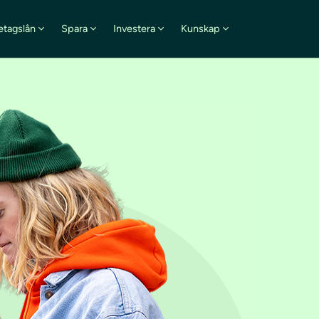
etagslån
Spara
Investera
Kunskap