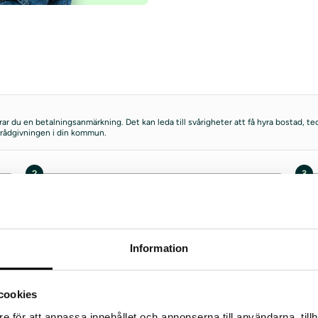
kerar du en betalningsanmärkning. Det kan leda till svårigheter att få hyra bostad,
ldrådgivningen i din kommun.
2
3
Information
Daypay
Ansök
B
cookies
kr
Lånebelopp
1 000–20 000kr
L
e för att anpassa innehållet och annonserna till användarna, tillh