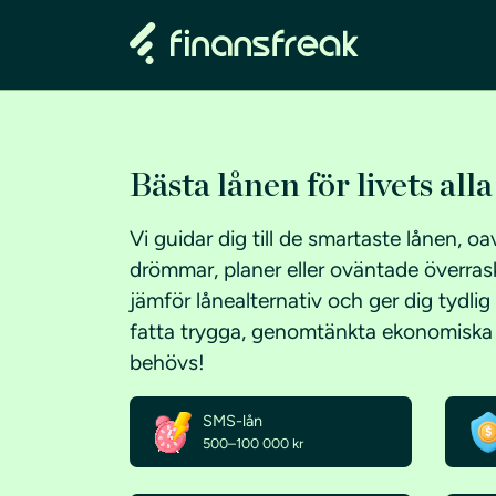
Bästa lånen för livets all
Vi guidar dig till de smartaste lånen, o
drömmar, planer eller oväntade överras
jämför lånealternativ och ger dig tydli
fatta trygga, genomtänkta ekonomiska b
behövs!
SMS-lån
500–100 000 kr