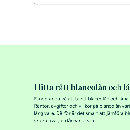
månadsbeloppet utgörs 588 kr av en
uppläggningsavgift och 59 kr av månadsavgift.
Hitta rätt blancolån och l
Funderar du på att ta ett blancolån och lån
Räntor, avgifter och villkor på blancolån var
långivare. Därför är det smart att jämföra b
skickar iväg en låneansökan.