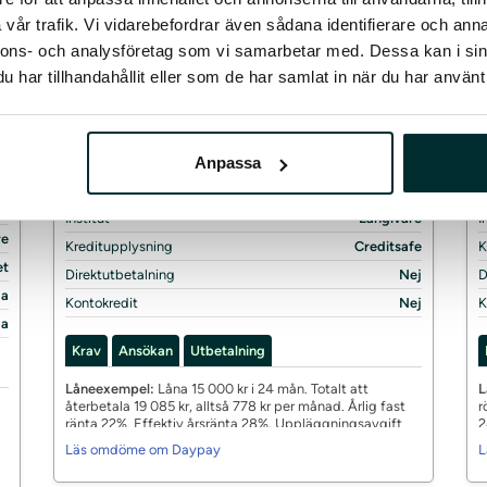
ån
Löptid
1 – 36 mån
L
vår trafik. Vi vidarebefordrar även sådana identifierare och anna
%
Ränta
22%
R
nnons- och analysföretag som vi samarbetar med. Dessa kan i sin
har tillhandahållit eller som de har samlat in när du har använt 
kr
Startavgift
350 kr
S
an
Aviavgift
59kr
A
o)
Månadsavgift
Nej
M
kr
Admin. avgift
Nej
A
Anpassa
ej
Uttagsavgift
Nej
U
ej
Institut
Långivare
I
re
Kreditupplysning
Creditsafe
K
et
Direktutbetalning
Nej
D
Ja
Kontokredit
Nej
K
Ja
Krav
Ansökan
Utbetalning
Låneexempel:
Låna 15 000 kr i 24 mån. Totalt att
L
återbetala 19 085 kr, alltså 778 kr per månad. Årlig fast
r
ränta 22%. Effektiv årsränta 28%, Uppläggningsavgift
2
350 kr. Aviavgifter totalt 59 kr.
m
Läs omdöme om Daypay
L
k
m