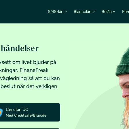
SMS-lån
Blancolån
Bolån
För
a händelser
avsett om livet bjuder på
kningar. FinansFreak
g vägledning så att du kan
eslut när det verkligen
Lån utan UC
Med Creditsafe/Bisnode