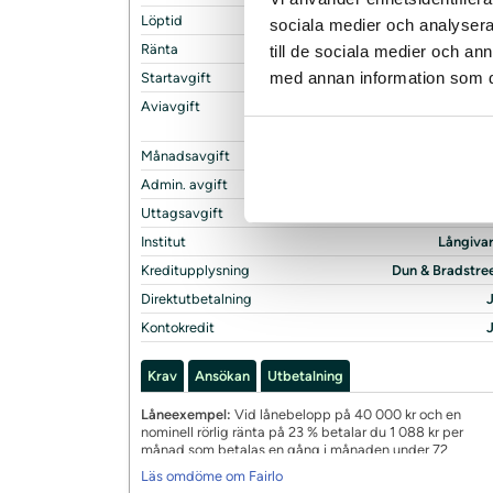
Löptid
1 – 72 m
sociala medier och analysera 
Ränta
22
till de sociala medier och a
med annan information som du 
Startavgift
299 
Aviavgift
0 kr (249 kr/mån ut
autogir
Månadsavgift
59 
Admin. avgift
N
Uttagsavgift
N
Institut
Långiva
Kreditupplysning
Dun & Bradstre
Direktutbetalning
Kontokredit
Krav
Ansökan
Utbetalning
Låneexempel:
Vid lånebelopp på 40 000 kr och en
nominell rörlig ränta på 23 % betalar du 1 088 kr per
månad som betalas en gång i månaden under 72
månader. Effektiv ränta blir 29,42 % och totalt att
Läs omdöme om Fairlo
återbetala blir 78 918 kr. Av det totala