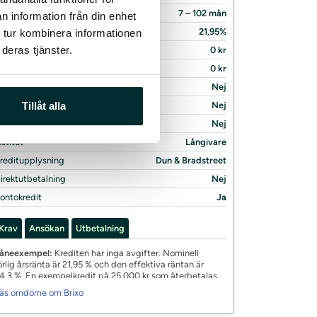
öptid
7 – 102 mån
n information från din enhet
änta
21,95%
 tur kombinera informationen
deras tjänster.
tartavgift
0 kr
viavgift
0 kr
ånadsavgift
Nej
dmin. avgift
Nej
Tillåt alla
ttagsavgift
Nej
nstitut
Långivare
reditupplysning
Dun & Bradstreet
irektutbetalning
Nej
ontokredit
Ja
Krav
Ansökan
Utbetalning
åneexempel:
Krediten har inga avgifter. Nominell
örlig årsränta är 21,95 % och den effektiva räntan är
4,3 %. En exempelkredit på 25 000 kr som återbetalas
ed 2 339 kr per månad under 12 månader har en total
äs omdöme om Brixo
ostnad om 3 068 kr. Löptid från 7 till 102 månader vid
aximalt initialt uttag, lägsta möjliga månadsvisa