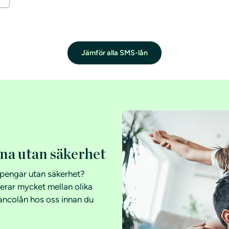
å
Jämför alla SMS-lån
åna utan säkerhet
a pengar utan säkerhet?
ierar mycket mellan olika
lancolån hos oss innan du