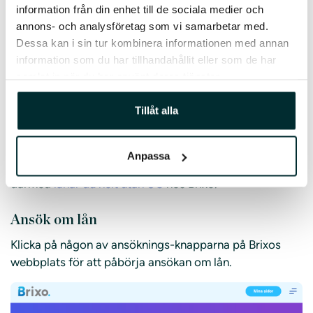
din framtida betalningsförmåga är bra
information från din enhet till de sociala medier och
annons- och analysföretag som vi samarbetar med.
Brixo gör en sedvanlig kreditprövning för att ta reda på
Dessa kan i sin tur kombinera informationen med annan
din betalningsförmåga och kreditvärdighet. En
information som du har tillhandahållit eller som de har
kreditupplysning tas på dig hos Dun & Bradstreet
samlat in när du har använt deras tjänster.
(tidigare Bisnode).
Tillåt alla
Låna helt utan UC hos Brixo
Tidigare rapporterade Brixo sina kunders
Anpassa
kreditengagemang till UC. Det gör dom inte längre och
därmed
lånar du helt utan UC
hos Brixo.
Ansök om lån
Klicka på någon av ansöknings-knapparna på Brixos
webbplats för att påbörja ansökan om lån.