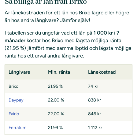
Så billiga är lån från Brixo
Är lånekostnaden för ett lån hos Brixo lägre eller högre
än hos andra långivare? Jämför själv!
I tabellen ser du ungefär vad ett lån på
1 000 kr
i
7
månader
kostar hos Brixo med lägsta möjliga ränta
(21.95 %) jämfört med samma löptid och lägsta möjliga
ränta hos ett urval andra långivare.
Långivare
Min. ränta
Lånekostnad
Brixo
21.95 %
74 kr
Daypay
22.00 %
838 kr
Fairlo
22.00 %
846 kr
Ferratum
21.99 %
1 112 kr