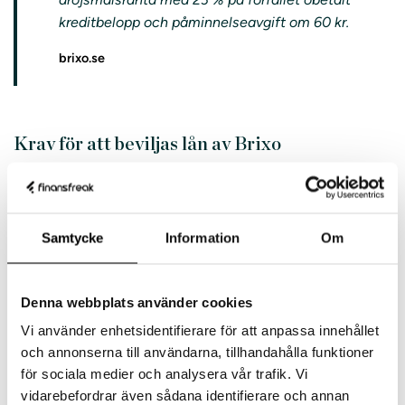
kreditbelopp och påminnelseavgift om 60 kr.
brixo.se
Krav för att beviljas lån av Brixo
För att ha chans att bli beviljad ett lån hos Brixo måste
du uppfylla några grundkriterier:
Samtycke
Information
Om
Minst 18 år gammal
Du har en årsinkomst om lägst 180 000 kr (15
000 kr/mån)
Denna webbplats använder cookies
Du innehar ett svenskt bankkonto
Vi använder enhetsidentifierare för att anpassa innehållet
och annonserna till användarna, tillhandahålla funktioner
BankID krävs för att styrka din identitet
för sociala medier och analysera vår trafik. Vi
Betalningsanmärkning kan accepteras så länge
vidarebefordrar även sådana identifierare och annan