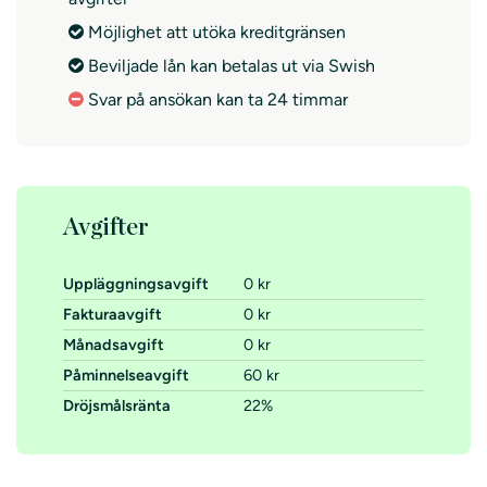
Möjlighet att utöka kreditgränsen
Beviljade lån kan betalas ut via Swish
Svar på ansökan kan ta 24 timmar
Avgifter
Uppläggningsavgift
0 kr
Fakturaavgift
0 kr
Månadsavgift
0 kr
Påminnelseavgift
60 kr
Dröjsmålsränta
22%