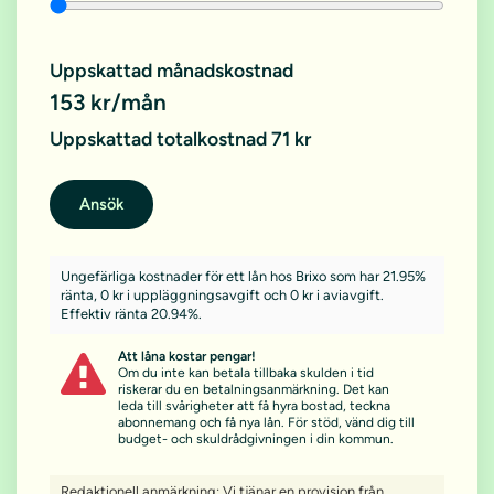
Uppskattad månadskostnad
153 kr/mån
Uppskattad totalkostnad 71 kr
Ansök
Ungefärliga kostnader för ett lån hos Brixo som har 21.95%
ränta, 0 kr i uppläggningsavgift och 0 kr i aviavgift.
Effektiv ränta 20.94%.
Att låna kostar pengar!
Om du inte kan betala tillbaka skulden i tid
riskerar du en betalningsanmärkning. Det kan
leda till svårigheter att få hyra bostad, teckna
abonnemang och få nya lån. För stöd, vänd dig till
budget- och skuldrådgivningen i din kommun.
Redaktionell anmärkning: Vi tjänar en provision från