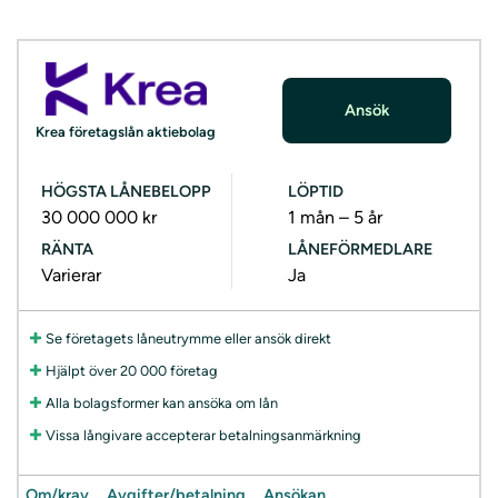
Ansök
Krea företagslån aktiebolag
HÖGSTA LÅNEBELOPP
LÖPTID
30 000 000 kr
1 mån – 5 år
RÄNTA
LÅNEFÖRMEDLARE
Varierar
Ja
Se företagets låneutrymme eller ansök direkt
Hjälpt över 20 000 företag
Alla bolagsformer kan ansöka om lån
Vissa långivare accepterar betalningsanmärkning
Om/krav
Avgifter/betalning
Ansökan