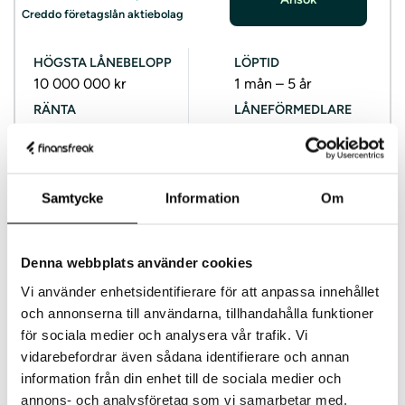
Creddo företagslån aktiebolag
HÖGSTA LÅNEBELOPP
LÖPTID
10 000 000 kr
1 mån – 5 år
RÄNTA
LÅNEFÖRMEDLARE
1 – 10%
Ja
En ansökan, erbjudande från upp till 28 långivare
Samtycke
Information
Om
Långivarna lämnar erbjudande inom 24 timmar
Ansök om upp till 10 miljoner kronor
Ingen bindande ansökan
Denna webbplats använder cookies
Vi använder enhetsidentifierare för att anpassa innehållet
Om/krav
Avgifter/betalning
Ansökan
och annonserna till användarna, tillhandahålla funktioner
för sociala medier och analysera vår trafik. Vi
vidarebefordrar även sådana identifierare och annan
Creddo omdöme
Till ansökan
information från din enhet till de sociala medier och
annons- och analysföretag som vi samarbetar med.