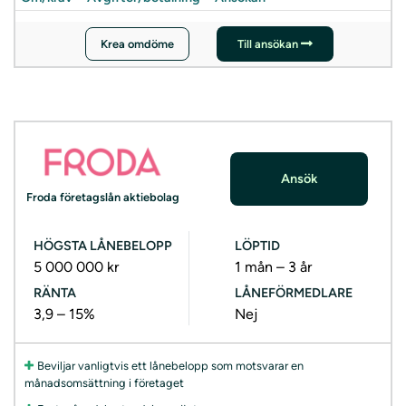
Krea omdöme
Till ansökan
Ansök
Froda företagslån aktiebolag
HÖGSTA LÅNEBELOPP
LÖPTID
5 000 000 kr
1 mån – 3 år
RÄNTA
LÅNEFÖRMEDLARE
3,9 – 15%
Nej
Beviljar vanligtvis ett lånebelopp som motsvarar en
månadsomsättning i företaget