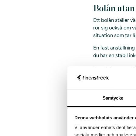
Bolån utan 
Ett bolån ställer v
rör sig också om vä
situation som tar å
En fast anställnin
du har en stabil i
Om du har en enskil
banken se dig som 
Samtycke
Bolån med 
Denna webbplats använder 
Om du till exempel 
Vi använder enhetsidentifierar
som brukar kallas f
sociala medier och analysera 