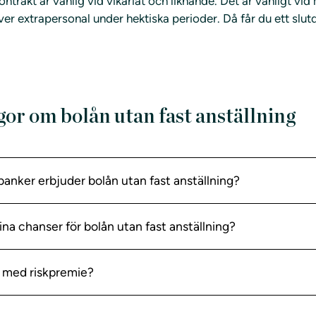
ontrakt är vanlig vid vikariat och liknande. Det är vanligt v
ver extrapersonal under hektiska perioder. Då får du ett slu
gor om bolån utan fast anställning
 banker erbjuder bolån utan fast anställning?
na chanser för bolån utan fast anställning?
n med riskpremie?