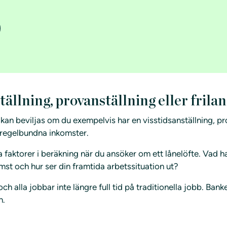
tällning, provanställning eller frila
kan beviljas om du exempelvis har en visstidsanställning, pro
oregelbundna inkomster.
a faktorer i beräkning när du ansöker om ett lånelöfte. Vad h
mst och hur ser din framtida arbetssituation ut?
ch alla jobbar inte längre full tid på traditionella jobb. Ban
n.