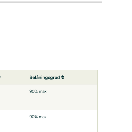
Belåningsgrad
90% max
90% max