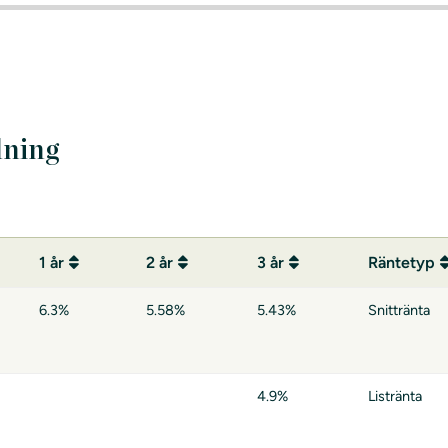
lning
1 år
2 år
3 år
Räntetyp
6.3%
5.58%
5.43%
Snittränta
4.9%
Listränta