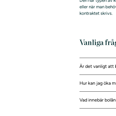
Den här typen av k
eller när man behö
kontraktet skrivs.
Vanliga frå
Är det vanligt att
Hur kan jag öka mi
Vad innebär bolå