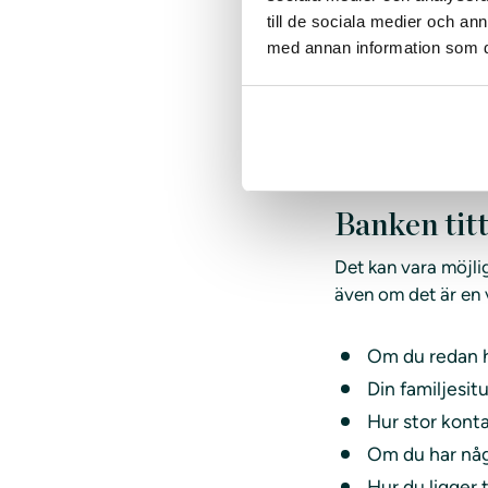
haft en fast anstäl
till de sociala medier och a
Har du en osäker ek
med annan information som du 
dig om att du kan b
arbetslös eller int
Banken titt
Det kan vara möjlig
även om det är en v
Om du redan h
Din familjesit
Hur stor kont
Om du har någ
Hur du ligger 