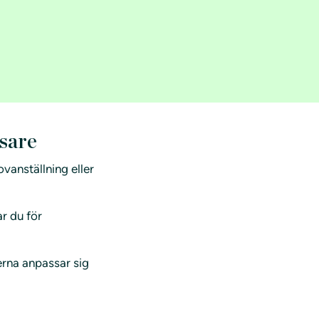
nsare
vanställning eller
ar du för
kerna anpassar sig