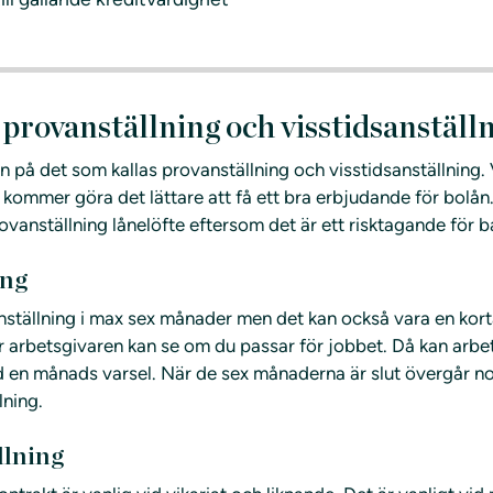
 provanställning och visstidsanställ
an på det som kallas provanställning och visstidsanställning.
 kommer göra det lättare att få ett bra erbjudande för bolån
rovanställning lånelöfte eftersom det är ett risktagande för 
ing
nställning i max sex månader men det kan också vara en kort
 arbetsgivaren kan se om du passar för jobbet. Då kan arbe
d en månads varsel. När de sex månaderna är slut övergår no
lning.
llning