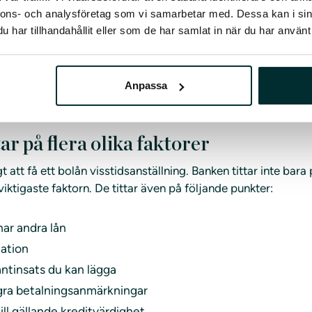
lning. Det förutsätter också att banken godkänner din typ av 
nnons- och analysföretag som vi samarbetar med. Dessa kan i sin
onomisk situation är det viktigt att jämföra olika bolån. Du
har tillhandahållit eller som de har samlat in när du har använt 
etala bolånet i flera år framöver. Vad händer till exempel om 
e få förlängt kontrakt med ditt jobb? Det är sådant du måste t
Anpassa
ar på flera olika faktorer
t att få ett bolån visstidsanställning. Banken tittar inte bara
iktigaste faktorn. De tittar även på följande punkter:
ar andra lån
uation
antinsats du kan lägga
ra betalningsanmärkningar
till gällande kreditvärdighet