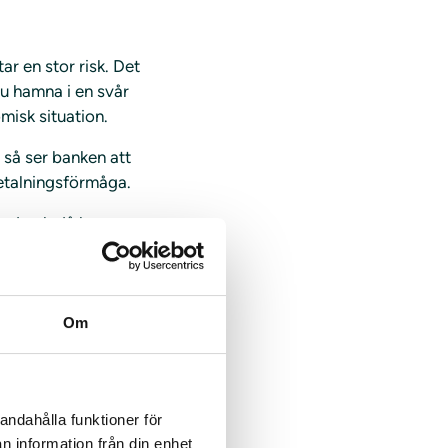
ar en stor risk. Det
du hamna i en svår
omisk situation.
 så ser banken att
betalningsförmåga.
ånad och då kan
Om
er då till något
andahålla funktioner för
gre än om du hade
n information från din enhet