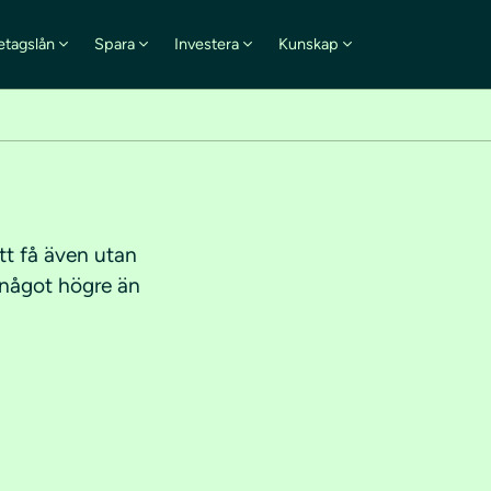
etagslån
Spara
Investera
Kunskap
att få även utan
i något högre än