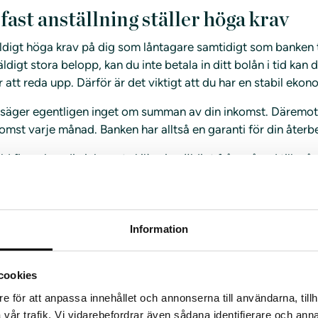
fast anställning ställer höga krav
äldigt höga krav på dig som låntagare samtidigt som banken t
ldigt stora belopp, kan du inte betala in ditt bolån i tid kan 
r att reda upp. Därför är det viktigt att du har en stabil ekon
g säger egentligen inget om summan av din inkomst. Däremot
nkomst varje månad. Banken har alltså en garanti för din åter
d firma kan din inkomst skilja sig väldigt från månad till m
ett mer osäkert kort.
Information
riskpremie
cookies
har ett vikariat kan du bli godkänd för ett bolån. Banken lägg
e för att anpassa innehållet och annonserna till användarna, tillh
ör riskpremie. Det innebär i korta drag att din ränta blir hö
vår trafik. Vi vidarebefordrar även sådana identifierare och anna