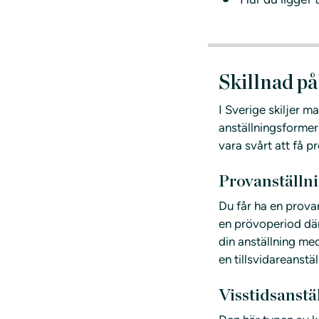
Skillnad på
I Sverige skiljer m
anställningsformer
vara svårt att få p
Provanställn
Du får ha en prova
en prövoperiod där
din anställning me
en tillsvidareanstäl
Visstidsanstä