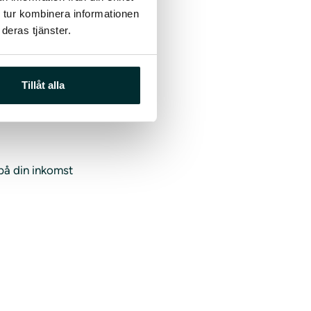
anställning.
 tur kombinera informationen
 bör också försäkra
deras tjänster.
du skulle bli
a höjd för.
Tillåt alla
 på din inkomst