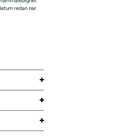
id mammaledighet
tdatum redan när