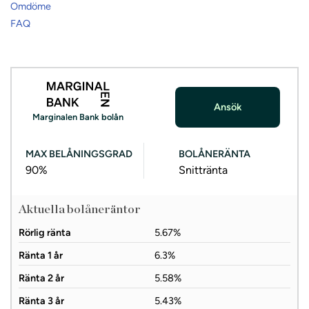
Omdöme
FAQ
Ansök
Marginalen Bank bolån
MAX BELÅNINGSGRAD
BOLÅNERÄNTA
90%
Snittränta
Aktuella bolåneräntor
Rörlig ränta
5.67%
Ränta 1 år
6.3%
Ränta 2 år
5.58%
Ränta 3 år
5.43%