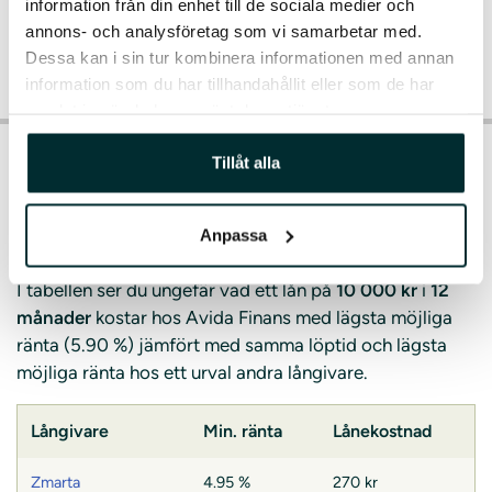
Söndag
–
information från din enhet till de sociala medier och
annons- och analysföretag som vi samarbetar med.
Dessa kan i sin tur kombinera informationen med annan
information som du har tillhandahållit eller som de har
samlat in när du har använt deras tjänster.
Tillåt alla
Så billiga är lån från Avida Finans
Är lånekostnaden för ett lån hos Avida Finans lägre eller
Anpassa
högre än hos andra långivare? Jämför själv!
I tabellen ser du ungefär vad ett lån på
10 000 kr
i
12
månader
kostar hos Avida Finans med lägsta möjliga
ränta (5.90 %) jämfört med samma löptid och lägsta
möjliga ränta hos ett urval andra långivare.
Långivare
Min. ränta
Lånekostnad
Zmarta
4.95 %
270 kr