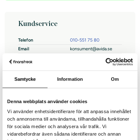
Kundservice
Telefon
010-551 75 80
Email
konsument@avida.se
Live-chatt
Nej
Öppettider
Samtycke
Information
Om
Måndag
09:00-15:00
Tisdag
09:00-15:00
Denna webbplats använder cookies
Onsdag
09:00-15:00
Vi använder enhetsidentifierare för att anpassa innehållet
Torsdag
09:00-15:00
och annonserna till användarna, tillhandahålla funktioner
Fredag
09:00-15:00
för sociala medier och analysera vår trafik. Vi
Lördag
–
vidarebefordrar även sådana identifierare och annan