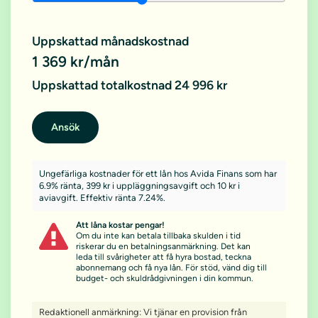
Uppskattad månadskostnad
1 369 kr/mån
Uppskattad totalkostnad 24 996 kr
Ansök
Ungefärliga kostnader för ett lån hos Avida Finans som har
6.9% ränta, 399 kr i uppläggningsavgift och 10 kr i
aviavgift. Effektiv ränta 7.24%.
Att låna kostar pengar!
Om du inte kan betala tillbaka skulden i tid
riskerar du en betalningsanmärkning. Det kan
leda till svårigheter att få hyra bostad, teckna
abonnemang och få nya lån. För stöd, vänd dig till
budget- och skuldrådgivningen i din kommun.
Redaktionell anmärkning: Vi tjänar en provision från