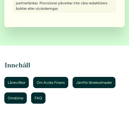
partnerlänkar. Provisioner påverkar inte våra redaktörers
åsikter eller utvärderingar.
Innehåll
Lånevillkor
Om Avida Finans
Jämför lånekostnader
Omdöme
FAQ