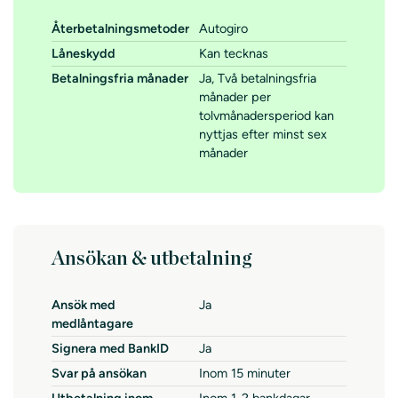
Återbetalningsmetoder
Autogiro
Låneskydd
Kan tecknas
Betalningsfria månader
Ja, Två betalningsfria
månader per
tolvmånadersperiod kan
nyttjas efter minst sex
månader
Ansökan & utbetalning
Ansök med
Ja
medlåntagare
Signera med BankID
Ja
Svar på ansökan
Inom 15 minuter
Utbetalning inom
Inom 1-2 bankdagar