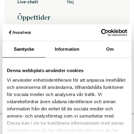
Live-chatt
Nej
Öppettider
Måndag
09:00-17:00
Tisdag
09:00-17:00
Samtycke
Information
Om
Onsdag
09:00-17:00
Torsdag
09:00-17:00
Fredag
09:00-17:00
Denna webbplats använder cookies
Lördag
–
Vi använder enhetsidentifierare för att anpassa innehållet
Söndag
–
och annonserna till användarna, tillhandahålla funktioner
för sociala medier och analysera vår trafik. Vi
vidarebefordrar även sådana identifierare och annan
information från din enhet till de sociala medier och
annons- och analysföretag som vi samarbetar med.
Dessa kan i sin tur kombinera informationen med annan
Så billiga är lån från Brixo
information som du har tillhandahållit eller som de har