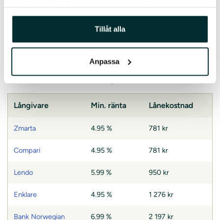
samlat in när du har använt deras tjänster.
Är lånekostnaden för ett lån hos Brixo lägre eller högre
än hos andra långivare? Jämför själv!
Tillåt alla
I tabellen ser du ungefär vad ett lån på
10 000 kr
i
36
månader
kostar hos Brixo med lägsta möjliga ränta
Anpassa
(19.95 %) jämfört med samma löptid och lägsta möjliga
ränta hos ett urval andra långivare.
Långivare
Min. ränta
Lånekostnad
Zmarta
4.95 %
781 kr
Compari
4.95 %
781 kr
Lendo
5.99 %
950 kr
Enklare
4.95 %
1 276 kr
Bank Norwegian
6.99 %
2 197 kr