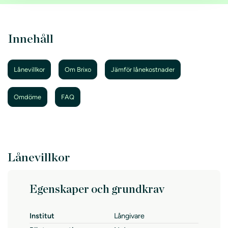
Innehåll
Lånevillkor
Om Brixo
Jämför lånekostnader
Omdöme
FAQ
Lånevillkor
Egenskaper och grundkrav
Institut
Långivare