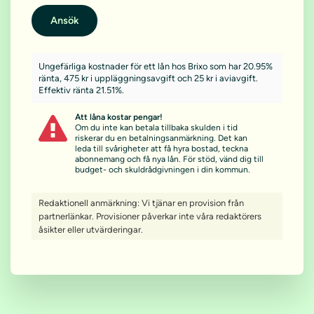
Ansök
Ungefärliga kostnader för ett lån hos Brixo som har 20.95%
ränta, 475 kr i uppläggningsavgift och 25 kr i aviavgift.
Effektiv ränta 21.51%.
Att låna kostar pengar!
Om du inte kan betala tillbaka skulden i tid
riskerar du en betalningsanmärkning. Det kan
leda till svårigheter att få hyra bostad, teckna
abonnemang och få nya lån. För stöd, vänd dig till
budget- och skuldrådgivningen i din kommun.
Redaktionell anmärkning: Vi tjänar en provision från
partnerlänkar. Provisioner påverkar inte våra redaktörers
åsikter eller utvärderingar.