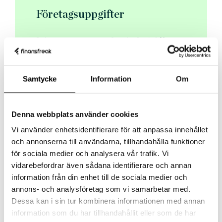
Företagsuppgifter
Bolagsnamn
Danske Bank A/S
Org. nummer
516401-9811
Webb
danskebank.se
Samtycke
Information
Om
Adress
Postnummer
Denna webbplats använder cookies
Adress
Vi använder enhetsidentifierare för att anpassa innehållet
och annonserna till användarna, tillhandahålla funktioner
för sociala medier och analysera vår trafik. Vi
vidarebefordrar även sådana identifierare och annan
information från din enhet till de sociala medier och
Kundservice
annons- och analysföretag som vi samarbetar med.
Dessa kan i sin tur kombinera informationen med annan
Telefon
0752-48 45 42
information som du har tillhandahållit eller som de har
Email
-