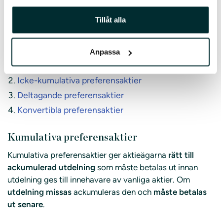
preferensaktier
Tillåt alla
Innan du börjar köpa på dig preferensaktier är det
viktigt att känna till de fyra olika typerna som finns.
Anpassa
Kumulativa preferensaktier
Icke-kumulativa preferensaktier
Deltagande preferensaktier
Konvertibla preferensaktier
Kumulativa preferensaktier
Kumulativa preferensaktier ger aktieägarna
rätt till
ackumulerad utdelning
som måste betalas ut innan
utdelning ges till innehavare av vanliga aktier. Om
utdelning missas
ackumuleras den och
måste betalas
ut senare
.