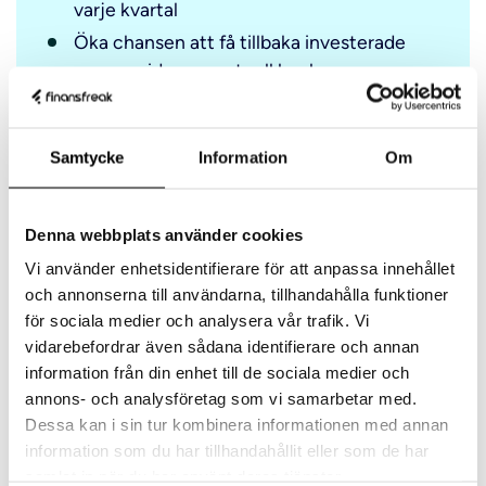
varje kvartal
Öka chansen att få tillbaka investerade
pengar vid en eventuell konkurs
Ha förtur på aktieutdelningar
Samtycke
Information
Om
Förtur innebär inte garanti till
Denna webbplats använder cookies
utdelning
Vi använder enhetsidentifierare för att anpassa innehållet
Att du äger en preferensaktie med förtur till
och annonserna till användarna, tillhandahålla funktioner
utdelning innebär inte att du garanterat får
för sociala medier och analysera vår trafik. Vi
utdelning. Om bolaget hamnar i ekonomiska
vidarebefordrar även sådana identifierare och annan
svårigheter kan det besluta att inte dela ut någon
information från din enhet till de sociala medier och
utdelning till aktieägarna.
annons- och analysföretag som vi samarbetar med.
Dessa kan i sin tur kombinera informationen med annan
information som du har tillhandahållit eller som de har
samlat in när du har använt deras tjänster.
Välj mellan fyra typer av