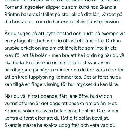
Förhandlingsdelen slipper du som kund hos Skandia.
Räntan baseras istället på storlek på ditt lån, värdet på
din bostad och om du har exempelvis tjänstepension.
Är du sugen på att byta bostad och buda på exempelvis
en ny lägenhet behöver du oftast ett lånelöfte. Du kan
ansöka enkelt online om ett lånelöfte som inte är ett
krav för att få bolån - men bra att ha i ordning när du väl
ska buda. En ansökan online får oftast svar av en
handläggare på några minuter och du bör vara redo för
att en kreditupplysning kommer tas. Det är först nu du
kan tillgå en fingervisning för hur mycket du kan låna.
När du väl hittat boende, fått lånelöfte, budat och
vunnit affären är det dags att ansöka om bolån. Hos
Skandia söker du även bolån enkelt online. Du skriver
kontrakt först efter att du fått ditt bolån beviljat.
Skandia måste ha exakta uppgifter och veta vad du