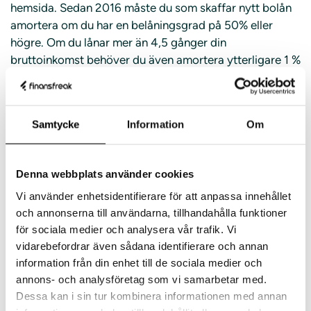
hemsida. Sedan 2016 måste du som skaffar nytt bolån
amortera om du har en belåningsgrad på 50% eller
högre. Om du lånar mer än 4,5 gånger din
bruttoinkomst behöver du även amortera ytterligare 1 %
varje år.
Om du redan har ett bolån och vill flytta det hjälper
Skandiabanken till. Du ansöker som vanligt om ett bolån
Samtycke
Information
Om
för att sedan komplettera med ett amorteringsunderlag
från din nuvarande bank. Du kontaktar din bank för att
Denna webbplats använder cookies
få tag på underlaget och skickar till Skandia som
kommer ta hand om ditt ärende. Därefter är det inte
Vi använder enhetsidentifierare för att anpassa innehållet
långt kvar. Under hela processen har du kontakt med en
och annonserna till användarna, tillhandahålla funktioner
rådgivare hos Skandia som svarar på dina frågor och
för sociala medier och analysera vår trafik. Vi
hjälper dig reda ut eventuella problem.
vidarebefordrar även sådana identifierare och annan
information från din enhet till de sociala medier och
Fördelarna med Skandiabanken är mängder. Bland
annons- och analysföretag som vi samarbetar med.
dessa erbjuds låga listräntor, en fördelaktig rabatt för
Dessa kan i sin tur kombinera informationen med annan
dig med tjänstepension och bra tjänster om du vill