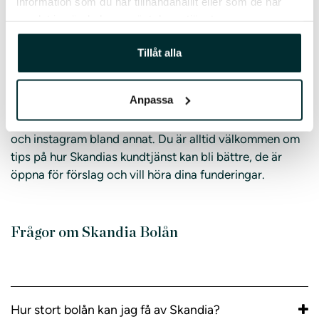
information som du har tillhandahållit eller som de har
flytta eller utöka ditt lån. Skandia finns att nå via mail,
samlat in när du har använt deras tjänster.
telefon eller online chat. På hemsidan finns mängder av
tips och svar på vanliga frågor. Du kan snabbt tillskansa
Tillåt alla
dig information om saker som bolåneräntor,
skandiabanken bolån, amortering och andra bolåne-
Anpassa
relaterade funderingar på hemsidan. Skandiabanken
finns även på sociala medier: facebook, twitter, linkedin
och instagram bland annat. Du är alltid välkommen om
tips på hur Skandias kundtjänst kan bli bättre, de är
öppna för förslag och vill höra dina funderingar.
Frågor om Skandia Bolån
Hur stort bolån kan jag få av Skandia?