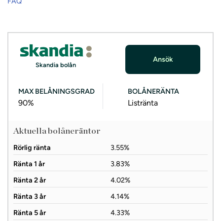
FAQ
Ansök
Skandia bolån
MAX BELÅNINGSGRAD
BOLÅNERÄNTA
90%
Listränta
Aktuella bolåneräntor
Rörlig ränta
3.55%
Ränta 1 år
3.83%
Ränta 2 år
4.02%
Ränta 3 år
4.14%
Ränta 5 år
4.33%