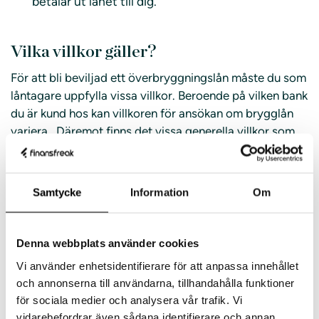
betalar ut lånet till dig.
Vilka villkor gäller?
För att bli beviljad ett överbryggningslån måste du som
låntagare uppfylla vissa villkor. Beroende på vilken bank
du är kund hos kan villkoren för ansökan om brygglån
variera. Däremot finns det vissa generella villkor som
gäller hos de flesta, och de är att:
Du som låntagare måste ha skrivit på
Samtycke
Information
Om
köpekontrakt och överlåtelseavtal både för din
nya bostad och för den du ska sälja
Denna webbplats använder cookies
Du ska ha uppfyllt köp- och säljvillkoren som
möjliggör för köp och försäljning att genomföras
Vi använder enhetsidentifierare för att anpassa innehållet
och annonserna till användarna, tillhandahålla funktioner
Både köp av ny bostad och försäljning av gammal
för sociala medier och analysera vår trafik. Vi
bostad ska vara förmedlat av en mäklare
vidarebefordrar även sådana identifierare och annan