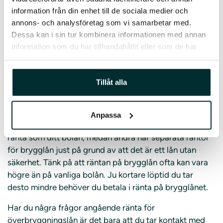
Du ska vara kund hos den bank du vill ansöka om
information från din enhet till de sociala medier och
överbryggningslån
annons- och analysföretag som vi samarbetar med.
Ekonomi och kreditvärdighet granskas – du ska
Dessa kan i sin tur kombinera informationen med annan
ha möjlighet att betala dubbla boendekostnader
information som du har tillhandahållit eller som de har
samlat in när du har använt deras tjänster.
Ränta på överbryggningslån
Tillåt alla
Något som varierar beroende på vilken bank du är kund
hos är räntan på överbryggningslån. En del banker och
Anpassa
långivare erbjuder överbryggningslån med samma
ränta som ditt bolån, medan andra har separata räntor
för brygglån just på grund av att det är ett lån utan
säkerhet. Tänk på att räntan på brygglån ofta kan vara
högre än på vanliga bolån. Ju kortare löptid du tar
desto mindre behöver du betala i ränta på brygglånet.
Har du några frågor angående ränta för
överbryggningslån är det bara att du tar kontakt med