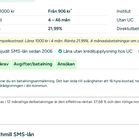
*
1000 kr
Från 906 kr
Institut
d
4 – 46 mån
Utan UC
a
21,99%
Direktutbet
mpelkostnad: Låna 1000 kr i 4 mån. Ränta 21.99%. 4 månadsbetalningar om ci
bjudit SMS-lån sedan 2006
Låna utan kreditupplysning hos UC
krav
Avgifter/betalning
Ansökan
skerar du en betalningsanmärkning. Det kan leda till svårigheter att få hyra bostad
uldrådgivningen i din kommun.
as i 12 månatliga delbetalningar är den effektiva räntan 37,68 % och den rörliga no
hmill SMS-lån