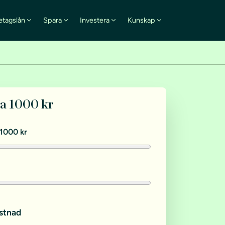
etagslån
Spara
Investera
Kunskap
na 1000 kr
1000 kr
stnad