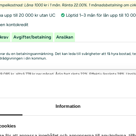
mpelkostnad: Låna 1000 kr i 1 mån. Ränta 22.00%. 1 månadsbetalning om cirka
a upp till 20 000 kr utan UC
Löptid 1–3 mån för lån upp till 10 00
gen kontokredit
krav
Avgifter/betalning
Ansökan
skerar du en betalningsanmärkning. Det kan leda till svårigheter att få hyra bostad
uldrådgivningen i din kommun.
19 085 kr, alltså 778 kr per månad. Årlig fast ränta 22%. Effektiv årsränta 28%, Upplä
o SMS-lån
Information
4
av
5 omdömen
cookies
*
1000 kr
Från 74 kr
Institut
e för att anpassa innehållet och annonserna till användarna, tillh
d
7 – 102 mån
Utan UC