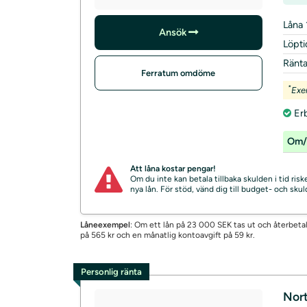
Låna 
Ansök
Löpti
Ränt
Ferratum omdöme
*
Exe
Er
Om/
Att låna kostar pengar!
Om du inte kan betala tillbaka skulden i tid ri
nya lån. För stöd, vänd dig till budget- och sk
Låneexempel
: Om ett lån på 23 000 SEK tas ut och återbetal
på 565 kr och en månatlig kontoavgift på 59 kr.
Personlig ränta
Nort