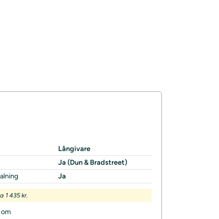
Långivare
Ja (Dun & Bradstreet)
alning
Ja
 1 435 kr.
t om