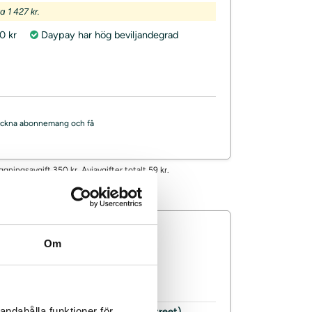
 1 427 kr.
0 kr
Daypay har hög beviljandegrad
, teckna abonnemang och få
ggningsavgift 350 kr. Aviavgifter totalt 59 kr.
Om
Långivare
andahålla funktioner för
Ja (Dun & Bradstreet)