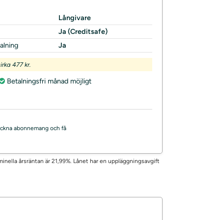
Långivare
Ja (Creditsafe)
alning
Ja
rka 477 kr.
Betalningsfri månad möjligt
, teckna abonnemang och få
minella årsräntan är 21,99%. Lånet har en uppläggningsavgift