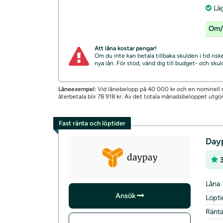
Lä
Om/
Att låna kostar pengar!
Om du inte kan betala tillbaka skulden i tid ri
nya lån. För stöd, vänd dig till budget- och sk
Låneexempel
: Vid lånebelopp på 40 000 kr och en nominell r
återbetala blir 78 918 kr. Av det totala månadsbeloppet utgö
Fast ränta och löptider
Day
3
Låna 
Ansök
Löpti
Ränt