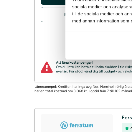
sociala medier och analysera 
Ränt
till de sociala medier och a
Brixo omdöme
*
Exe
med annan information som du 
SM
Möj
Om/
Att låna kostar pengar!
Om du inte kan betala tillbaka skulden i tid ri
nya lån. För stöd, vänd dig till budget- och sk
Låneexempel
: Krediten har inga avgifter. Nominell rörlig å
har en total kostnad om 3 068 kr. Löptid från 7 till 102 månad
Fer