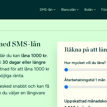
SMS-lån
Blancolån
Bolån
För
 med SMS-lån
Räkna på att lå
är du kan
låna 1000 kr
.
 i
30 dagar eller längre
Hur mycket vill du låna?
tnad för att låna 1000 kr
öjliga ränta.
Återbetalningstid
1 mån
besked snabbt och kan få
 du väljer en långivare
Uppskattad månadsko