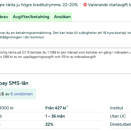
gre ränta ju högre kreditutrymme, 22–20%
Varierande startavgift 
krav
Avgifter/betalning
Ansökan
skerar du en betalningsanmärkning. Det kan leda till svårigheter att få hyra bostad
uldrådgivningen i din kommun.
örlig ränta på 23 % betalar du 1 088 kr per månad som betalas en gång i månaden un
rs 588 kr av en uppläggningsavgift och 59 kr av månadsavgift.
pay SMS-lån
.5
av
6 omdömen
*
1000 kr
Från 427 kr
Institut
d
1 – 36 mån
Utan UC
a
22%
Direktutbet