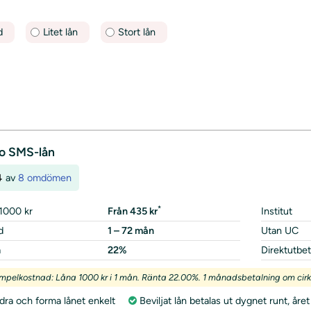
d
Litet lån
Stort lån
lo SMS-lån
4
av
8 omdömen
*
1000 kr
Från 435 kr
Institut
d
1 – 72 mån
Utan UC
a
22%
Direktutbet
mpelkostnad: Låna 1000 kr i 1 mån. Ränta 22.00%. 1 månadsbetalning om cirka
dra och forma lånet enkelt
Beviljat lån betalas ut dygnet runt, åre