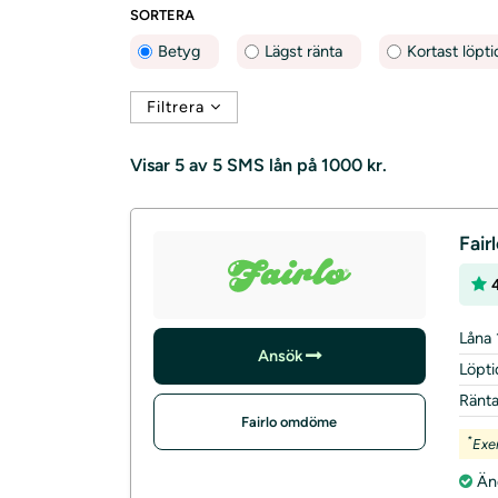
SORTERA
Betyg
Lägst ränta
Kortast löpti
Filtrera
Visar
5 av 5
SMS lån på 1000 kr.
Fair
Låna 
Ansök
Löpti
Ränt
Fairlo omdöme
*
Exe
Än