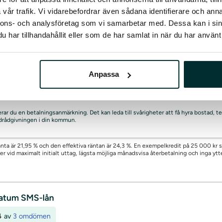
vår trafik. Vi vidarebefordrar även sådana identifierare och anna
a
21,95%
Direktutbet
nnons- och analysföretag som vi samarbetar med. Dessa kan i sin
mpelkostnad: Låna 1000 kr i 7 mån. Ränta 21.95%. 7 månadsbetalningar om cir
har tillhandahållit eller som de har samlat in när du har använt 
S-lån för små till medelstora lånebelopp
Enbart räntekostnad, inga
lighet att utöka kreditgränsen
Beviljade lån kan betalas ut via Swi
Anpassa
krav
Avgifter/betalning
Ansökan
skerar du en betalningsanmärkning. Det kan leda till svårigheter att få hyra bostad
uldrådgivningen i din kommun.
rsränta är 21,95 % och den effektiva räntan är 24,3 %. En exempelkredit på 25 000 
er vid maximalt initialt uttag, lägsta möjliga månadsvisa återbetalning och inga ytte
ratum SMS-lån
4
av
3 omdömen