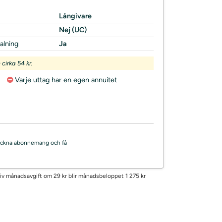
Långivare
Nej (UC)
alning
Ja
irka 54 kr.
Varje uttag har en egen annuitet
, teckna abonnemang och få
tiv månadsavgift om 29 kr blir månadsbeloppet 1 275 kr