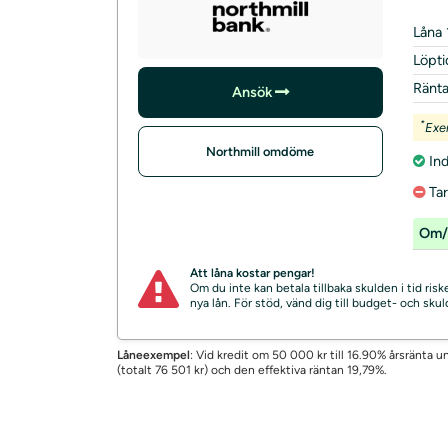
Låna 
Löpti
Ränt
Ansök
*
Exe
Northmill omdöme
Ind
Ta
Om/
Att låna kostar pengar!
Om du inte kan betala tillbaka skulden i tid ri
nya lån. För stöd, vänd dig till budget- och sk
Låneexempel
: Vid kredit om 50 000 kr till 16.90% årsränta
(totalt 76 501 kr) och den effektiva räntan 19,79%.