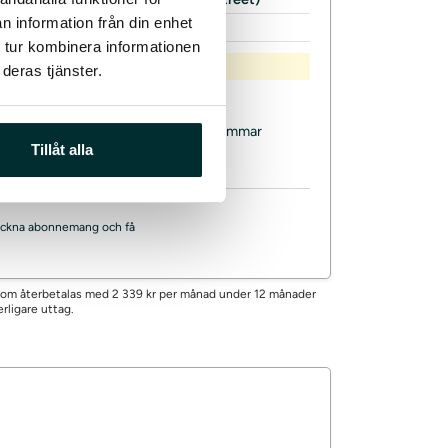
n information från din enhet
alning
Nej
 tur kombinera informationen
ka 153 kr.
deras tjänster.
 ytterligare avgifter
sh
Svar på ansökan kan ta 24 timmar
Tillåt alla
, teckna abonnemang och få
kr som återbetalas med 2 339 kr per månad under 12 månader
rligare uttag.