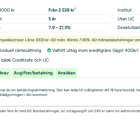
*
1000 kr
Från 2 228 kr
Institut
d
5 år
Utan UC
a
7,9 – 21,9%
Direktutbet
mpelkostnad: Låna 1000 kr i 60 mån. Ränta 7.90%. 60 månadsbetalningar om c
ividuell räntesättning
Valfritt uttag inom kreditgräns (lägst 400kr)
r både Creditsafe och UC
krav
Avgifter/betalning
Ansökan
skerar du en betalningsanmärkning. Det kan leda till svårigheter att få hyra bostad
uldrådgivningen i din kommun.
 under fem år med 60 återbetalningar, en uttagsavgift om 245 kr samt en administra