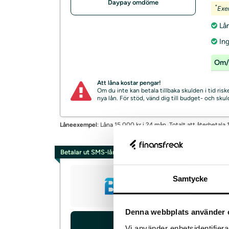
Daypay omdöme
*
Exe
Lån
In
Om/
Att låna kostar pengar!
Om du inte kan betala tillbaka skulden i tid ri
nya lån. För stöd, vänd dig till budget- och sk
Låneexempel
: Låna 15 000 kr i 24 mån. Totalt att återbetala 
Betalar ut SMS-lån via Swish
Brix
Samtycke
Denna webbplats använder 
Låna 
Ansök
Vi använder enhetsidentifierar
Löpti