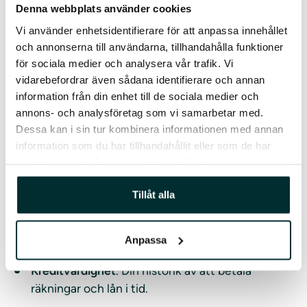
Denna webbplats använder cookies
skuldkvot, men generellt sett anses en lägre skuldkvot
vara bättre. En hög skuldkvot indikerar att en stor del av
Vi använder enhetsidentifierare för att anpassa innehållet
din inkomst går till att betala av skulder, vilket kan
och annonserna till användarna, tillhandahålla funktioner
begränsa din ekonomiska flexibilitet.
för sociala medier och analysera vår trafik. Vi
vidarebefordrar även sådana identifierare och annan
Skuldkvot och bolån
information från din enhet till de sociala medier och
annons- och analysföretag som vi samarbetar med.
När du ansöker om bolån är skuldkvoten en av flera
Dessa kan i sin tur kombinera informationen med annan
faktorer som banken tar hänsyn till. Andra faktorer
information som du har tillhandahållit eller som de har
inkluderar:
samlat in när du har använt deras tjänster.
Belåningsgrad
. Hur stor del av bostadens värde
Tillåt alla
som finansieras med lån.
Betalningsförmåga
. Din förmåga att betala räntor
Anpassa
och amorteringar på lånet.
Kreditvärdighet
. Din historik av att betala
räkningar och lån i tid.