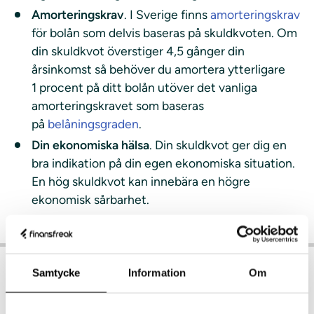
Amorteringskrav
. I Sverige finns
amorteringskrav
för bolån som delvis baseras på skuldkvoten. Om
din skuldkvot överstiger 4,5 gånger din
årsinkomst så behöver du amortera ytterligare
1 procent på ditt bolån utöver det vanliga
amorteringskravet som baseras
på
belåningsgraden
.
Din ekonomiska hälsa
. Din skuldkvot ger dig en
bra indikation på din egen ekonomiska situation.
En hög skuldkvot kan innebära en högre
ekonomisk sårbarhet.
Samtycke
Information
Om
Vad är en bra skuldkvot?
Det finns ingen exakt gräns för vad som är en "bra"