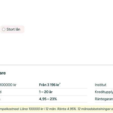
Stort lån
are
*
 100000 kr
Från 3 196 kr
Institut
d
1 – 20 år
Kredituppl
a
4,95 – 23%
Räntegaran
mpelkostnad: Låna 100000 kr i 12 mån. Ränta 4.95%. 12 månadsbetalningar om