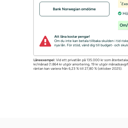
*
Exe
Bank Norwegian omdöme
Hö
Om/
Att låna kostar pengar!
Om du inte kan betala tillbaka skulden i tid ri
nya lån. För stöd, vänd dig till budget- och sk
Låneexempel
: Vid ett privatlån på 135.000 kr som återbetala
kr/månad (1.864 kr utgör amortering, 19 kr utgör månadsavgift 
räntan kan variera från 6,23 % till 27,80 % (oktober 2025).