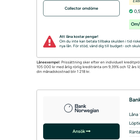
Exe
Collector omdöme
0,5
Om/
Att låna kostar pengar!
Om du inte kan betala tillbaka skulden i tid ri
nya lån. För stöd, vänd dig till budget- och sk
Låneexempel
: Prissättning sker efter en individuell kreditp
105 000 kr med årlig rörlig kreditränta om 9,39% och 12 års lö
din månadskostnad blir 1 218 kr.
Ban
Låna
Löpti
Ansök
Ränt