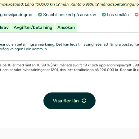
mpelkostnad: Låna 100000 kr i 12 mån. Ränta 6.99%. 12 månadsbetalningar om
g beviljandegrad
Snabbt besked på ansökan
Lös smålån
krav
Avgifter/betalning
Ansökan
skerar du en betalningsanmärkning. Det kan leda till svårigheter att få hyra bostad
uldrådgivningen i din kommun.
s på 10 år med räntan 10,99 % (inkl. månadsavgift 19 kr och uppläggningsavgift 399 k
och antalet avbetalningar är 120), dvs. ett totalbelopp på 226.003 kr. Räntan är rör
Visa fler lån