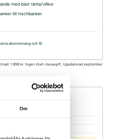
dande med bäst ränta/villkor
anker till nischbanker
, teckna abonnemang och få
ostnad: 1 898 kr. Ingen start-/aviavgift. Uppdaterad september
Om
Låneförmedlare
ysning
UC
ti
Nej
andahålla funktioner för