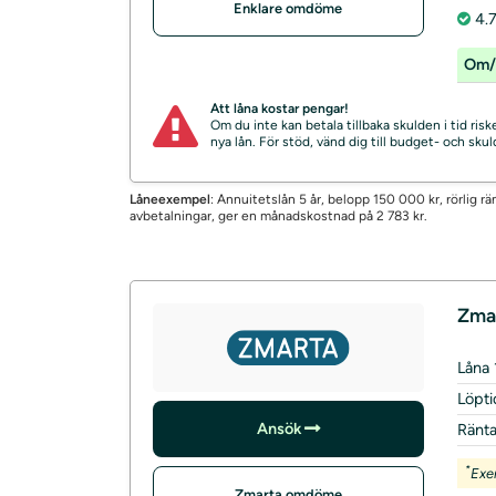
Enklare omdöme
4.
Om/
Att låna kostar pengar!
Om du inte kan betala tillbaka skulden i tid ri
nya lån. För stöd, vänd dig till budget- och sk
Låneexempel
: Annuitetslån 5 år, belopp 150 000 kr, rörlig r
avbetalningar, ger en månadskostnad på 2 783 kr.
Zma
Låna
Löpti
Ansök
Ränt
*
Exe
Zmarta omdöme