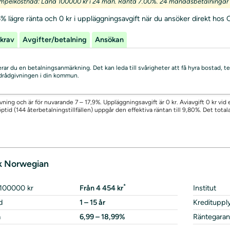
mpelkostnad: Låna 100000 kr i 24 mån. Ränta 7.00%. 24 månadsbetalningar o
% lägre ränta och 0 kr i uppläggningsavgift när du ansöker direkt hos C
krav
Avgifter/betalning
Ansökan
skerar du en betalningsanmärkning. Det kan leda till svårigheter att få hyra bostad
uldrådgivningen i din kommun.
rövning och är för nuvarande 7 – 17,9%. Uppläggningsavgift är 0 kr. Aviavgift 0 kr vi
ptid (144 återbetalningstillfällen) uppgår den effektiva räntan till 9,80%. Det total
k Norwegian
*
 100000 kr
Från 4 454 kr
Institut
d
1 – 15 år
Kredituppl
a
6,99 – 18,99%
Räntegaran