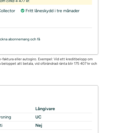
m cirka 4 477 kr.
ollector
Fritt låneskydd i tre månader
, teckna abonnemang och få
d e-faktura eller autogiro. Exempel: Vid ett kreditbelopp om
a beloppet att betala, vid oförändrad ränta blir 175 407 kr och
Långivare
ysning
UC
ti
Nej