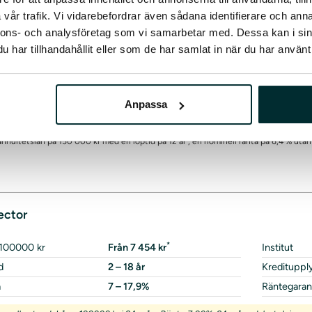
mpelkostnad: Låna 100000 kr i 12 mån. Ränta 4.95%. 12 månadsbetalningar om
vår trafik. Vi vidarebefordrar även sådana identifierare och anna
ansökan – svar från upp till 40 långivare
samarbetspartner med Sa
nnons- och analysföretag som vi samarbetar med. Dessa kan i sin
har tillhandahållit eller som de har samlat in när du har använt 
krav
Avgifter/betalning
Ansökan
skerar du en betalningsanmärkning. Det kan leda till svårigheter att få hyra bostad
Anpassa
uldrådgivningen i din kommun.
t annuitetslån på 150 000 kr med en löptid på 12 år , en nominell ränta på 6,4 % utan
ector
*
 100000 kr
Från 7 454 kr
Institut
d
2 – 18 år
Kredituppl
a
7 – 17,9%
Räntegaran