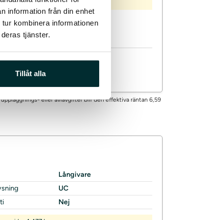
 cirka 8 558 kr.
n information från din enhet
mbla, Enklare och Klara Lån
 tur kombinera informationen
deras tjänster.
, teckna abonnemang och få
Tillåt alla
 uppläggnings- eller aviavgifter blir den effektiva räntan 6,59
Långivare
ysning
UC
ti
Nej