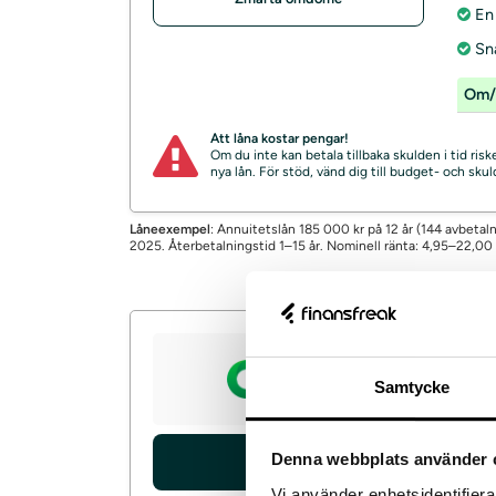
En 
Sn
Om/
Att låna kostar pengar!
Om du inte kan betala tillbaka skulden i tid ri
nya lån. För stöd, vänd dig till budget- och sk
Låneexempel
: Annuitetslån 185 000 kr på 12 år (144 avbetaln
2025. Återbetalningstid 1–15 år. Nominell ränta: 4,95–22,00 %.
Com
Samtycke
Låna
Löpti
Ränt
Denna webbplats använder 
Ansök
Vi använder enhetsidentifierar