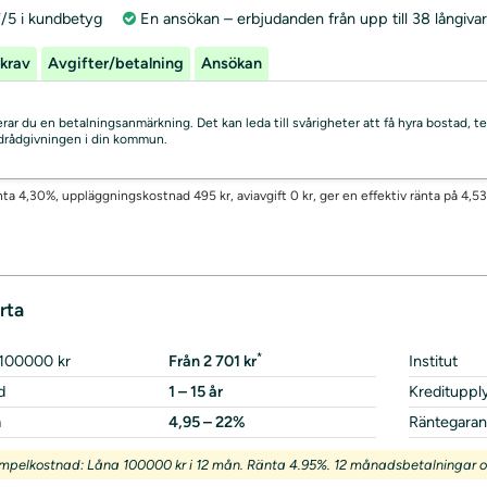
7/5 i kundbetyg
En ansökan – erbjudanden från upp till 38 långiva
krav
Avgifter/betalning
Ansökan
skerar du en betalningsanmärkning. Det kan leda till svårigheter att få hyra bostad
uldrådgivningen i din kommun.
änta 4,30%, uppläggningskostnad 495 kr, aviavgift 0 kr, ger en effektiv ränta på 4,53
rta
*
 100000 kr
Från 2 701 kr
Institut
d
1 – 15 år
Kredituppl
a
4,95 – 22%
Räntegaran
mpelkostnad: Låna 100000 kr i 12 mån. Ränta 4.95%. 12 månadsbetalningar om