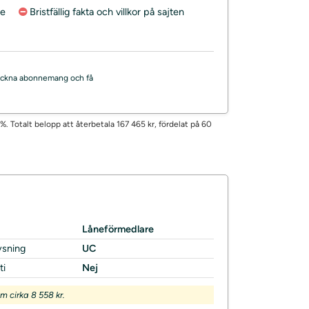
re
Bristfällig fakta och villkor på sajten
, teckna abonnemang och få
%. Totalt belopp att återbetala 167 465 kr, fördelat på 60
Låneförmedlare
ysning
UC
ti
Nej
 cirka 8 558 kr.