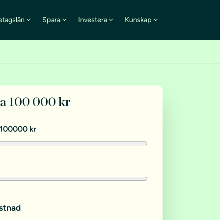
etagslån
Spara
Investera
Kunskap
na 100 000 kr
100000 kr
stnad