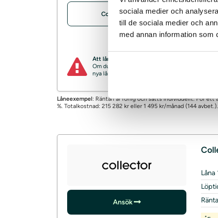
*
Exe
sociala medier och analysera 
Compari omdöme
En 
till de sociala medier och a
med annan information som du 
Om/
Att låna kostar pengar!
Om du inte kan betala tillbaka skulden i tid ri
nya lån. För stöd, vänd dig till budget- och sk
Låneexempel
: Räntan är rörlig och sätts individuellt. För et
%. Totalkostnad: 215 282 kr eller 1 495 kr/månad (144 avbet.).
Coll
Låna
Löpti
Ränt
Ansök
*