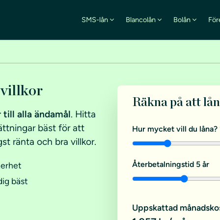
SMS-lån
Blancolån
Bolån
För
villkor
Räkna på att lå
till alla ändamål
. Hitta
ttningar bäst för att
Hur mycket vill du låna?
st ränta och bra villkor.
Återbetalningstid
5 år
kerhet
dig bäst
Uppskattad månadsko