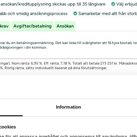
ansökan/kreditupplysning skickas upp till 35 långivare
Välj erbju
abb och smidig ansökningsprocess
Samarbetar med allt från storb
krav
Avgifter/betalning
Ansökan
skerar du en betalningsanmärkning. Det kan leda till svårigheter att få hyra bostad
uldrådgivningen i din kommun.
ingar). Nom.ränta: 6,95 %. Eff. ränta: 7,18 %. Totalt att betala 273 251 kr. Månadsk
 Rörlig ränta, sätts individuellt baserat på dina förutsättningar.
pari
Information
*
 100000 kr
Från 2 701 kr
Institut
d
1 – 20 år
Kredituppl
a
4,95 – 22,99%
Räntegaran
cookies
e för att anpassa innehållet och annonserna till användarna, tillh