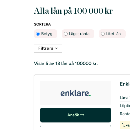
Alla lån på 100 000 kr
SORTERA
Betyg
Lägst ränta
Litet lån
Filtrera
Visar
5 av 13
lån på 100000 kr.
Enkl
Låna
Löpti
Ränt
Ansök
*
Exe